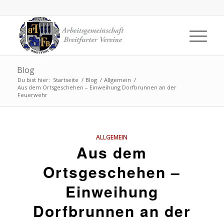
Blog
Du bist hier:
Startseite
/
Blog
/
Allgemein
/
Aus dem Ortsgeschehen – Einweihung Dorfbrunnen an der
Feuerwehr
ALLGEMEIN
Aus dem
Ortsgeschehen –
Einweihung
Dorfbrunnen an der