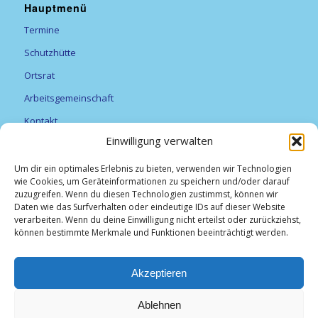
Hauptmenü
Termine
Schutzhütte
Ortsrat
Arbeitsgemeinschaft
Kontakt
Einwilligung verwalten
Vereine
Feuerwehr
Um dir ein optimales Erlebnis zu bieten, verwenden wir Technologien
wie Cookies, um Geräteinformationen zu speichern und/oder darauf
Förderverein Alexanderturm
zuzugreifen. Wenn du diesen Technologien zustimmst, können wir
Daten wie das Surfverhalten oder eindeutige IDs auf dieser Website
Obst- und Gartenbauverein Breitfurt e.V.
verarbeiten. Wenn du deine Einwilligung nicht erteilst oder zurückziehst,
können bestimmte Merkmale und Funktionen beeinträchtigt werden.
TV Breitfurt 1919 e.V
Vereinsliste
Akzeptieren
Weihnachtsmarkt
Ablehnen
Unser Brigg