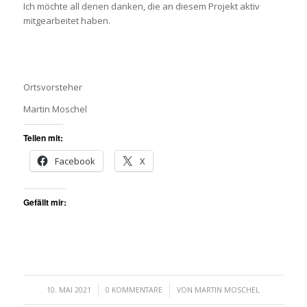
Ich möchte all denen danken, die an diesem Projekt aktiv
mitgearbeitet haben.
Ortsvorsteher
Martin Moschel
Teilen mit:
Facebook
X
Gefällt mir:
/
/
10. MAI 2021
0 KOMMENTARE
VON
MARTIN MOSCHEL