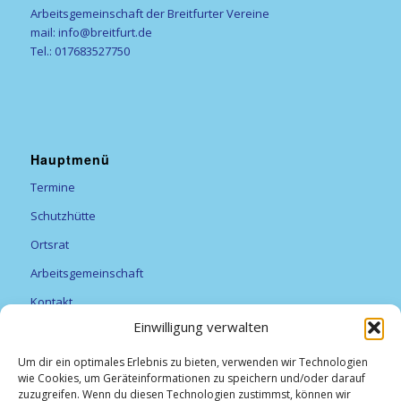
Arbeitsgemeinschaft der Breitfurter Vereine
mail: info@breitfurt.de
Tel.: 017683527750
Hauptmenü
Termine
Schutzhütte
Ortsrat
Arbeitsgemeinschaft
Kontakt
Einwilligung verwalten
Vereine
Feuerwehr
Um dir ein optimales Erlebnis zu bieten, verwenden wir Technologien
wie Cookies, um Geräteinformationen zu speichern und/oder darauf
Förderverein Alexanderturm
zuzugreifen. Wenn du diesen Technologien zustimmst, können wir