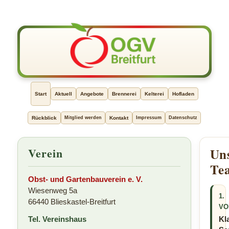
Start
Aktuell
Angebote
Brennerei
Kelterei
Hofladen
Rückblick
Mitglied werden
Kontakt
Impressum
Datenschutz
Verein
Un
Te
Obst- und Gartenbauverein e. V.
Wiesenweg 5a
1.
66440 Blieskastel-Breitfurt
VO
Tel. Vereinshaus
Kl