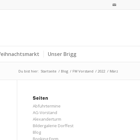
eihnachtsmarkt
Unser Brigg
Du bist hier:
Startseite
/
Blog
/
FW Vorstand
/
2022
/
März
Seiten
Abfuhrtermine
AG-Vorstand
Alexanderturm
Bildergalerie Dorffest
Blog
Booking Form