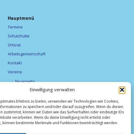
Hauptmenü
Termine
Schutzhütte
Ortsrat
Arbeitsgemeinschaft
Kontakt
Vereine
Feuerwehr
Einwilligung verwalten
Förderverein Alexanderturm
optimales Erlebnis zu bieten, verwenden wir Technologien wie Cookies,
Obst- und Gartenbauverein Breitfurt e.V.
formationen zu speichern und/oder darauf zuzugreifen. Wenn du diesen
TV Breitfurt 1919 e.V
n zustimmst, können wir Daten wie das Surfverhalten oder eindeutige IDs
ebsite verarbeiten. Wenn du deine Einwilligung nicht erteilst oder
Vereinsliste
t, können bestimmte Merkmale und Funktionen beeinträchtigt werden.
Weihnachtsmarkt