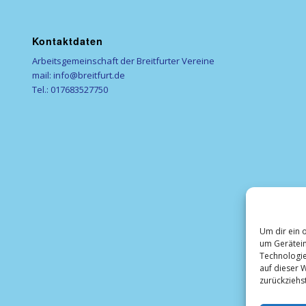
Kontaktdaten
Arbeitsgemeinschaft der Breitfurter Vereine
mail: info@breitfurt.de
Tel.: 017683527750
Um dir ein 
um Gerätein
Technologie
auf dieser W
zurückziehs