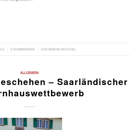
/
022
0 KOMMENTARE
VON
MARTIN MOSCHEL
ALLGEMEIN
eschehen – Saarländischer
rnhauswettbewerb