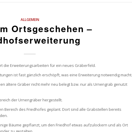
ALLGEMEIN
m Ortsgeschehen –
dhofserweiterung
urt die Erweiterungsarbeiten für ein neues Gräberfeld.
ungen ist fast gänzlich erschöpft, was eine Erweiterung notwendig macht
n ältere Gräber nicht mehr neu belegt bzw. nur als Urnengrab genutzt
reich der Urnengräber hergestellt.
n Bereich des Friedhofes geplant. Dort sind alle Grabstellen bereits
den.
inige Bäume gepflanzt, um den Friedhof etwas aufzulockern und als Ort
der zu gestalten.