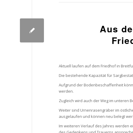
Aus de
Frie
Aktuell laufen auf dem Friedhof in Breitf
Die bestehende Kapazität für Sargbestatt
Aufgrund der Bodenbeschaffenheit könne
werden.
Zugleich wird auch der Weg im unteren Be
Weiter sind Urnenrasengräber im östliche
ausgelaufen und können neu belegt wer
Im weiteren Verlauf des Jahres werden e
des Gedenkens und Trauerns ansprechen