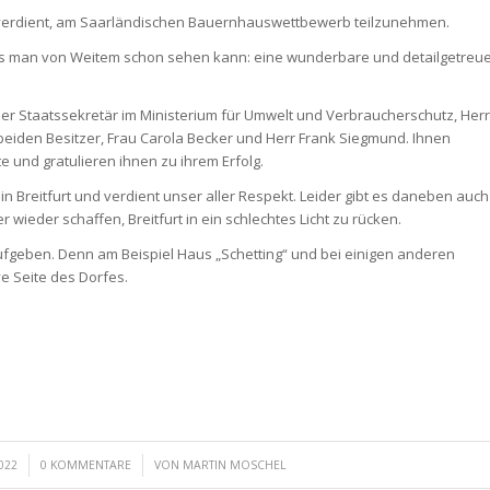
 verdient, am Saarländischen Bauernhauswettbewerb teilzunehmen.
, was man von Weitem schon sehen kann: eine wunderbare und detailgetreu
r Staatssekretär im Ministerium für Umwelt und Verbraucherschutz, Herr
beiden Besitzer, Frau Carola Becker und Herr Frank Siegmund. Ihnen
e und gratulieren ihnen zu ihrem Erfolg.
ll in Breitfurt und verdient unser aller Respekt. Leider gibt es daneben auch
 wieder schaffen, Breitfurt in ein schlechtes Licht zu rücken.
aufgeben. Denn am Beispiel Haus „Schetting“ und bei einigen anderen
ve Seite des Dorfes.
/
022
0 KOMMENTARE
VON
MARTIN MOSCHEL