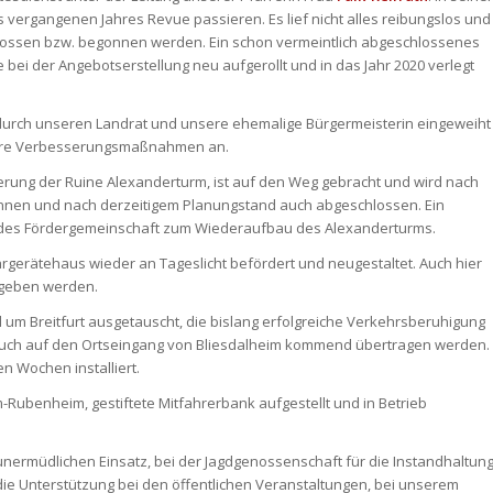
s vergangenen Jahres Revue passieren. Es lief nicht alles reibungslos und
hlossen bzw. begonnen werden. Ein schon vermeintlich abgeschlossenes
i der Angebotserstellung neu aufgerollt und in das Jahr 2020 verlegt
tz durch unseren Landrat und unsere ehemalige Bürgermeisterin eingeweiht
inere Verbesserungsmaßnahmen an.
vierung der Ruine Alexanderturm, ist auf den Weg gebracht und wird nach
nnen und nach derzeitigem Planungstand auch abgeschlossen. Ein
n des Fördergemeinschaft zum Wiederaufbau des Alexanderturms.
hrgerätehaus wieder an Tageslicht befördert und neugestaltet. Auch hier
rgeben werden.
 um Breitfurt ausgetauscht, die bislang erfolgreiche Verkehrsberuhigung
auch auf den Ortseingang von Bliesdalheim kommend übertragen werden.
n Wochen installiert.
m-Rubenheim, gestiftete Mitfahrerbank aufgestellt und in Betrieb
 unermüdlichen Einsatz, bei der Jagdgenossenschaft für die Instandhaltun
die Unterstützung bei den öffentlichen Veranstaltungen, bei unserem