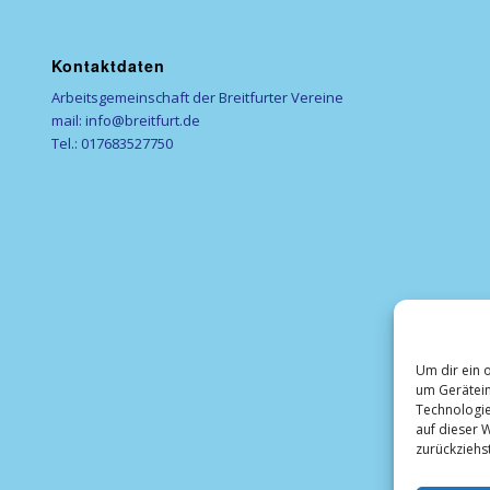
Kontaktdaten
Arbeitsgemeinschaft der Breitfurter Vereine
mail: info@breitfurt.de
Tel.: 017683527750
Um dir ein 
um Gerätein
Technologie
auf dieser W
zurückziehs