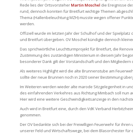
Rede lies der Ortsvorsteher
Martin Moschel
die Ereignisse de
rund, dennoch konnten für Breitfurt wichtige Themen abgesc
Thema (Hallenbeleuchtung MZH) musste wegen offener Punkte be
werden.
Offiziell wurde im letzten Jahr der Schulhof und der Spielpla
und Breitfurt übergeben. OV Moschel kündigte dennoch kle
Das sprichwörtliche Leuchtturmprojekt für Breitfurt, die Reno
Zustimmung des zuständigen Ministerium in diesem Jahr bego
besonderer Dank gilt der Vorstandschaft und den Mitglieder
Als weiteres Highlight wird die alte Brunnenstube am Feuerwe
sollte der neue Brunnen noch in 2020 seiner Bestimmung übe
Im Weiteren werden wieder alte marode Sitzgelegenheit in und
des einfahrenden Verkehres aus Richtung Mimbach soll nun 
Hier wird eine weitere Geschwindigkeitsanzeige in den nächste
Auch wird in Breitfurt eine, durch den VdK Verband Herbitzhei
genommen.
Der OV bedankte sich bei der Freiwilligen Feuerwehr für ihren
unserer Feld und Wirtschaftswege, bei dem Blasorchester für 