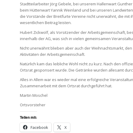
Stadtteilarbeiter Jörg Gebele, bei unserem Hallenwart Gunther
beim Hüttenwart Yannik Weinland und bei unseren Landwirten f
die Vorstände der Breitfurte Vereine nicht unerwähnt, die mit 
wesentlichen Beitrag leisten.
Hubert Zickwolf, als Vorsitzender der Arbeitsgemeinschaft, b
innerhalb der AG, was sich in vielen gemeinsamen Veranstalt
Nicht unerwähnt blieben aber auch der Weihnachtsmarkt, den
Aktivitäten der Arbeitsgemeinschaft.
Natürlich kam das leibliche Wohl nicht zu kurz. Nach den offi
Ortsrat gesponsert wurde. Die Getränke wurden allesamt dur
Alles in Allem war es wieder mal eine erfolgreiche Veranstaltu
Zusammenarbeit mit dem Ortsrat durchgeführt hat.
Martin Moschel
Ortsvorsteher
Teilen mit:
Facebook
X