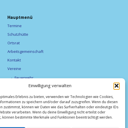
Hauptmenü
Termine
Schutzhütte
Ortsrat
Arbeitsgemeinschaft
Kontakt
Vereine
Feuerwehr
Einwilligung verwalten
Förderverein Alexanderturm
optimales Erlebnis zu bieten, verwenden wir Technologien wie Cookies,
Obst- und Gartenbauverein Breitfurt e.V.
formationen zu speichern und/oder darauf zuzugreifen. Wenn du diesen
TV Breitfurt 1919 e.V
n zustimmst, können wir Daten wie das Surfverhalten oder eindeutige IDs
ebsite verarbeiten. Wenn du deine Einwilligung nicht erteilst oder
Vereinsliste
t, können bestimmte Merkmale und Funktionen beeinträchtigt werden.
Weihnachtsmarkt