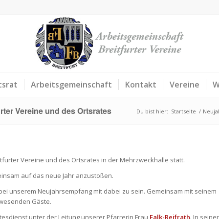
tsrat
Arbeitsgemeinschaft
Kontakt
Vereine
W
ter Vereine und des Ortsrates
Du bist hier:
Startseite
/
Neuja
tfurter Vereine und des Ortsrates in der Mehrzweckhalle statt.
einsam auf das neue Jahr anzustoßen.
n bei unserem Neujahrsempfang mit dabei zu sein. Gemeinsam mit seinem
anwesenden Gäste.
esdienst unter der Leitung unserer Pfarrerin Frau
Falk-Reifrath
. In seiner