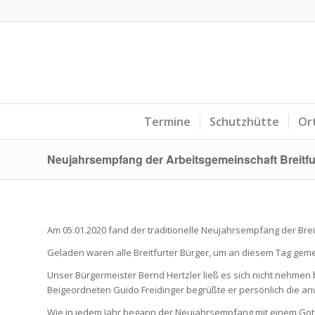
Termine
Schutzhütte
Or
Neujahrsempfang der Arbeitsgemeinschaft Breitfur
Am 05.01.2020 fand der traditionelle Neujahrsempfang der Brei
Geladen waren alle Breitfurter Bürger, um an diesem Tag gem
Unser Bürgermeister Bernd Hertzler ließ es sich nicht nehme
Beigeordneten Guido Freidinger begrüßte er persönlich die 
Wie in jedem Jahr begann der Neujahrsempfang mit einem Gott