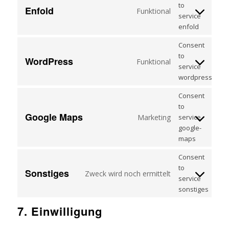
to
Enfold
Funktional
service
enfold
Consent
to
WordPress
Funktional
service
wordpress
Consent
to
Google Maps
Marketing
service
google-
maps
Consent
to
Sonstiges
Zweck wird noch ermittelt
service
sonstiges
7. Einwilligung