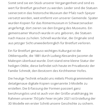
Somit sind sie ein Stück unserer Vergangenheit und sind es
wert für Breitfurt gesichert zu werden. Leider sind die Statuen
seinerzeit in das historische Museum der Pfalz nach Speyer
versetzt worden, weit entfernt von unserer Gemeinde. Später
wurden Kopien für das Römermuseum in Schwarzenacker
angefertigt, dort zieren sie den Eingang des Museums. Ein
gemeinsamer Wunsch wurde in uns geboren, die Statuen
nach Hause zu holen. Schnell wurde klar, die Originale sind
aus jetziger Sicht unwiederbringlich für Breitfurt verloren.
Ein für Breitfurt genauso wichtiges Kulturgut ist die
Ottilienquelle, die 1881 durch Ludwig Alexandre Jacomin de
Malespin überbaut wurde. Dort stand eine kleine Statur der
heiligen Ottilie, diese befindet sich heute im Privatbesitz der
Familie Schmidt, den Besitzern des Kirchheimer Hofes.
Die heutige Technik erlaubt uns mittels Photogrammmetrie
detailgenaue digitale Kopien sogenannte 3-Modelle zu
erstellen. Die Erfassung der Formen passiert ganz
berührungslos und ist auch von der Größe unabhängig. Im
Rahmen unserer 750 Jahr Feier im Jahr 2021 ist Erstellung der
3D Modelle ein erster Schritt unsere Geschichte zu sichern.