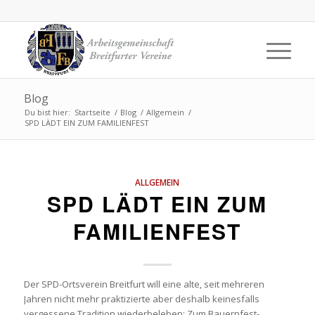
Blog
Du bist hier:
Startseite
/
Blog
/
Allgemein
/
SPD LÄDT EIN ZUM FAMILIENFEST
ALLGEMEIN
SPD LÄDT EIN ZUM
FAMILIENFEST
Der SPD-Ortsverein Breitfurt will eine alte, seit mehreren
Jahren nicht mehr praktizierte aber deshalb keinesfalls
vergessene Tradition wiederbeleben: Zum Bauernfest-