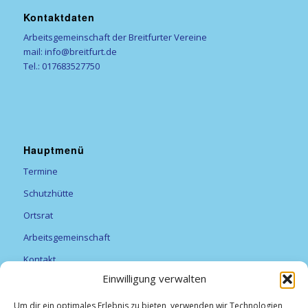
Kontaktdaten
Arbeitsgemeinschaft der Breitfurter Vereine
mail: info@breitfurt.de
Tel.: 017683527750
Hauptmenü
Termine
Schutzhütte
Ortsrat
Arbeitsgemeinschaft
Kontakt
Einwilligung verwalten
Vereine
Feuerwehr
Um dir ein optimales Erlebnis zu bieten, verwenden wir Technologien