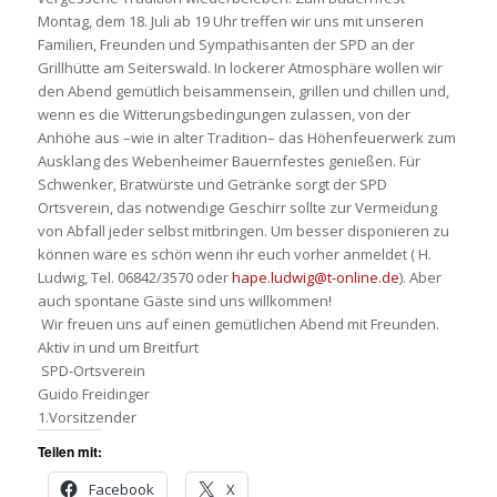
Montag, dem 18. Juli ab 19 Uhr treffen wir uns mit unseren
Familien, Freunden und Sympathisanten der SPD an der
Grillhütte am Seiterswald. In lockerer Atmosphäre wollen wir
den Abend gemütlich beisammensein, grillen und chillen und,
wenn es die Witterungsbedingungen zulassen, von der
Anhöhe aus –wie in alter Tradition– das Höhenfeuerwerk zum
Ausklang des Webenheimer Bauernfestes genießen. Für
Schwenker, Bratwürste und Getränke sorgt der SPD
Ortsverein, das notwendige Geschirr sollte zur Vermeidung
von Abfall jeder selbst mitbringen. Um besser disponieren zu
können wäre es schön wenn ihr euch vorher anmeldet ( H.
Ludwig, Tel. 06842/3570 oder
hape.ludwig@t-online.de
). Aber
auch spontane Gäste sind uns willkommen!
Wir freuen uns auf einen gemütlichen Abend mit Freunden.
Aktiv in und um Breitfurt
SPD-Ortsverein
Guido Freidinger
1.Vorsitzender
Teilen mit:
Facebook
X