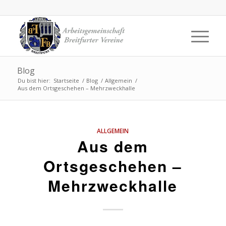
Blog
Du bist hier:
Startseite
/
Blog
/
Allgemein
/
Aus dem Ortsgeschehen – Mehrzweckhalle
ALLGEMEIN
Aus dem
Ortsgeschehen –
Mehrzweckhalle