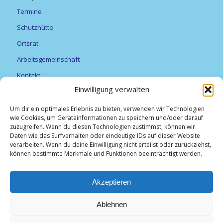
Termine
Schutzhütte
Ortsrat
Arbeitsgemeinschaft
Kontakt
Einwilligung verwalten
Vereine
Feuerwehr
Um dir ein optimales Erlebnis zu bieten, verwenden wir Technologien
wie Cookies, um Geräteinformationen zu speichern und/oder darauf
Förderverein Alexanderturm
zuzugreifen. Wenn du diesen Technologien zustimmst, können wir
Daten wie das Surfverhalten oder eindeutige IDs auf dieser Website
Obst- und Gartenbauverein Breitfurt e.V.
verarbeiten. Wenn du deine Einwilligung nicht erteilst oder zurückziehst,
können bestimmte Merkmale und Funktionen beeinträchtigt werden.
TV Breitfurt 1919 e.V
Vereinsliste
Akzeptieren
Weihnachtsmarkt
Ablehnen
Unser Brigg