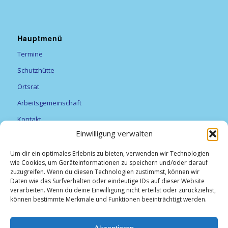
Hauptmenü
Termine
Schutzhütte
Ortsrat
Arbeitsgemeinschaft
Kontakt
Einwilligung verwalten
Vereine
Feuerwehr
Um dir ein optimales Erlebnis zu bieten, verwenden wir Technologien
wie Cookies, um Geräteinformationen zu speichern und/oder darauf
Förderverein Alexanderturm
zuzugreifen. Wenn du diesen Technologien zustimmst, können wir
Daten wie das Surfverhalten oder eindeutige IDs auf dieser Website
Obst- und Gartenbauverein Breitfurt e.V.
verarbeiten. Wenn du deine Einwilligung nicht erteilst oder zurückziehst,
können bestimmte Merkmale und Funktionen beeinträchtigt werden.
TV Breitfurt 1919 e.V
Vereinsliste