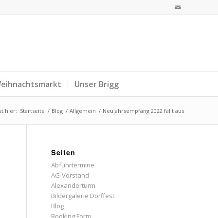
eihnachtsmarkt
Unser Brigg
t hier:
Startseite
/
Blog
/
Allgemein
/
Neujahrsempfang 2022 fällt aus
Seiten
Abfuhrtermine
AG-Vorstand
Alexanderturm
Bildergalerie Dorffest
Blog
Booking Form