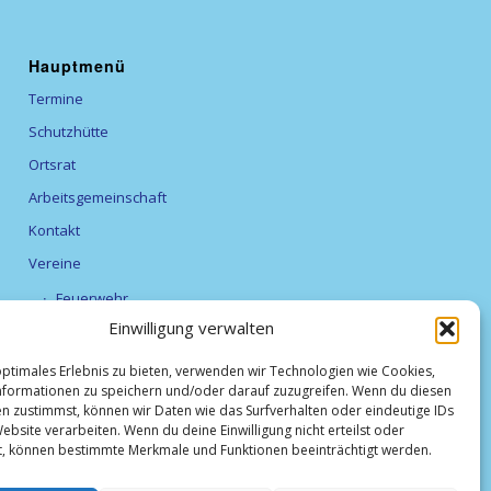
Hauptmenü
Termine
Schutzhütte
Ortsrat
Arbeitsgemeinschaft
Kontakt
Vereine
Feuerwehr
Einwilligung verwalten
Förderverein Alexanderturm
optimales Erlebnis zu bieten, verwenden wir Technologien wie Cookies,
Obst- und Gartenbauverein Breitfurt e.V.
formationen zu speichern und/oder darauf zuzugreifen. Wenn du diesen
TV Breitfurt 1919 e.V
n zustimmst, können wir Daten wie das Surfverhalten oder eindeutige IDs
ebsite verarbeiten. Wenn du deine Einwilligung nicht erteilst oder
Vereinsliste
t, können bestimmte Merkmale und Funktionen beeinträchtigt werden.
Weihnachtsmarkt