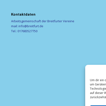
Kontaktdaten
Arbeitsgemeinschaft der Breitfurter Vereine
mail: info@breitfurt.de
Tel.: 017683527750
Um dir ein 
um Gerätein
Technologie
auf dieser W
zurückziehs