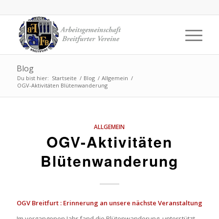
Blog
Du bist hier:
Startseite
/
Blog
/
Allgemein
/
OGV-Aktivitäten Blütenwanderung
ALLGEMEIN
OGV-Aktivitäten
Blütenwanderung
OGV Breitfurt : Erinnerung an unsere nächste Veranstaltung
Im vergangenen Jahr fand die Blütenwanderung, unterstützt