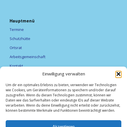
Hauptmenü
Termine
Schutzhütte
Ortsrat
Arbeitsgemeinschaft
Kontakt
Einwilligung verwalten
Vereine
Feuerwehr
Um dir ein optimales Erlebnis zu bieten, verwenden wir Technologien
wie Cookies, um Geräteinformationen zu speichern und/oder darauf
Förderverein Alexanderturm
zuzugreifen. Wenn du diesen Technologien zustimmst, können wir
Daten wie das Surfverhalten oder eindeutige IDs auf dieser Website
Obst- und Gartenbauverein Breitfurt e.V.
verarbeiten. Wenn du deine Einwilligung nicht erteilst oder zurückziehst,
können bestimmte Merkmale und Funktionen beeinträchtigt werden.
TV Breitfurt 1919 e.V
Vereinsliste
Akzeptieren