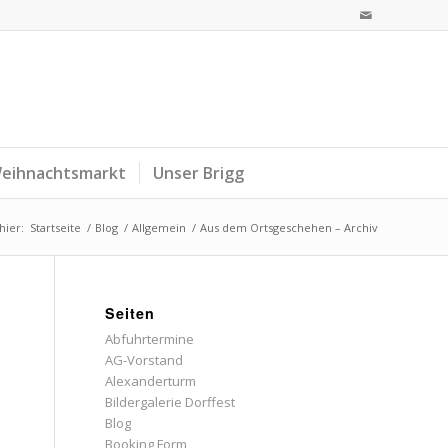
eihnachtsmarkt
Unser Brigg
hier:
Startseite
/
Blog
/
Allgemein
/
Aus dem Ortsgeschehen – Archiv
Seiten
Abfuhrtermine
AG-Vorstand
Alexanderturm
Bildergalerie Dorffest
Blog
Booking Form