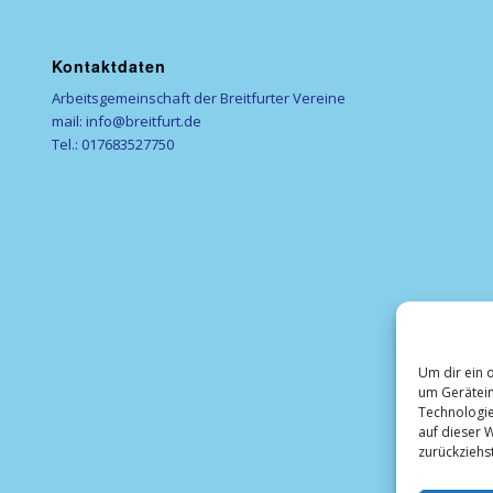
Kontaktdaten
Arbeitsgemeinschaft der Breitfurter Vereine
mail: info@breitfurt.de
Tel.: 017683527750
Um dir ein 
um Gerätein
Technologie
auf dieser W
zurückziehs