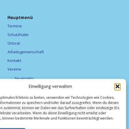
Hauptmenü
Termine
Schutzhütte
Ortsrat
Arbeitsgemeinschaft
Kontakt
Vereine
Feuerwehr
Einwilligung verwalten
Förderverein Alexanderturm
optimales Erlebnis zu bieten, verwenden wir Technologien wie Cookies,
Obst- und Gartenbauverein Breitfurt e.V.
formationen zu speichern und/oder darauf zuzugreifen. Wenn du diesen
TV Breitfurt 1919 e.V
n zustimmst, können wir Daten wie das Surfverhalten oder eindeutige IDs
ebsite verarbeiten. Wenn du deine Einwilligung nicht erteilst oder
Vereinsliste
t, können bestimmte Merkmale und Funktionen beeinträchtigt werden.
Weihnachtsmarkt