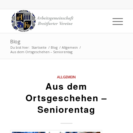
Blog
Du bist hier:
Startseite
/
Blog
/
Allgemein
/
Aus dem Ortsgeschehen – Seniorentag
ALLGEMEIN
Aus dem
Ortsgeschehen –
Seniorentag