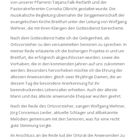
von unserer Pfarrerin Tatjana Falk-Reifarth und der
Pastoralreferentin Cornelia Olbricht gestaltet wurde. Die
musikalische Begleitung übernahm die Singgemeinschaft der
evangelischen Kirche Breitfurt unter der Leitung von Wolfgang
Wehner, die mit ihren Klängen den Gottesdienst bereicherte.
Nach dem Gottesdienst hatte ich die Gelegenheit, als
Ortsvorsteher zu den versammelten Senioren zu sprechen. In
meiner Rede erläuterte ich die bisherigen Projekte in und um
Breitfurt, die erfolgreich abgeschlossen wurden, sowie die
Vorhaben, die in den kommenden Jahren auf uns zukommen
werden. Besonders hervorheben möchte ich die Ehrung der
ältesten Anwesenden: gleich zwei 99-jährige Damen, die an
diesem Tag die besondere Anerkennung für ihr
beeindruckendes Lebensalter erhielten. Auch der älteste
Mann und das älteste anwesende Ehepaar wurden geehrt.
Nach der Rede des Ortsvorsteher, sangen Wolfgang Wehner,
Jörg Concemius Lieder, aktuelle Schlager und altbekannte
Melodien gemeinsam mit den Senioren, was für eine recht
gute Stimmung sorgte.
Im Anschluss an die Rede lud der Ortsrat die Anwesenden zu