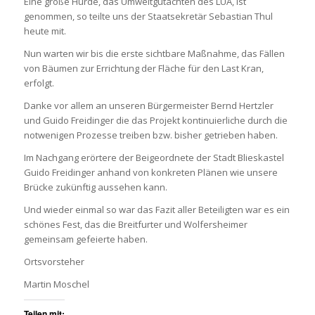
Eine große Hürde, das Umweltgutachten des LUA, ist
genommen, so teilte uns der Staatsekretär Sebastian Thul
heute mit.
Nun warten wir bis die erste sichtbare Maßnahme, das Fällen
von Bäumen zur Errichtung der Fläche für den Last Kran,
erfolgt.
Danke vor allem an unseren Bürgermeister Bernd Hertzler
und Guido Freidinger die das Projekt kontinuierliche durch die
notwenigen Prozesse treiben bzw. bisher getrieben haben.
Im Nachgang erörtere der Beigeordnete der Stadt Blieskastel
Guido Freidinger anhand von konkreten Plänen wie unsere
Brücke zukünftig aussehen kann.
Und wieder einmal so war das Fazit aller Beteiligten war es ein
schönes Fest, das die Breitfurter und Wolfersheimer
gemeinsam gefeierte haben.
Ortsvorsteher
Martin Moschel
Teilen mit: