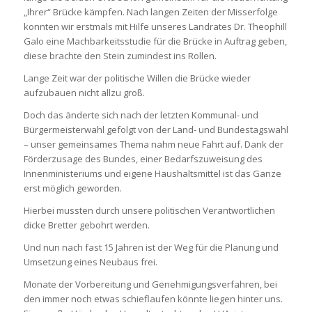
„Ihrer“ Brücke kämpfen. Nach langen Zeiten der Misserfolge
konnten wir erstmals mit Hilfe unseres Landrates Dr. Theophill
Galo eine Machbarkeitsstudie für die Brücke in Auftrag geben,
diese brachte den Stein zumindest ins Rollen.
Lange Zeit war der politische Willen die Brücke wieder
aufzubauen nicht allzu groß.
Doch das änderte sich nach der letzten Kommunal- und
Bürgermeisterwahl gefolgt von der Land- und Bundestagswahl
– unser gemeinsames Thema nahm neue Fahrt auf. Dank der
Förderzusage des Bundes, einer Bedarfszuweisung des
Innenministeriums und eigene Haushaltsmittel ist das Ganze
erst möglich geworden.
Hierbei mussten durch unsere politischen Verantwortlichen
dicke Bretter gebohrt werden.
Und nun nach fast 15 Jahren ist der Weg für die Planung und
Umsetzung eines Neubaus frei.
Monate der Vorbereitung und Genehmigungsverfahren, bei
den immer noch etwas schieflaufen könnte liegen hinter uns.