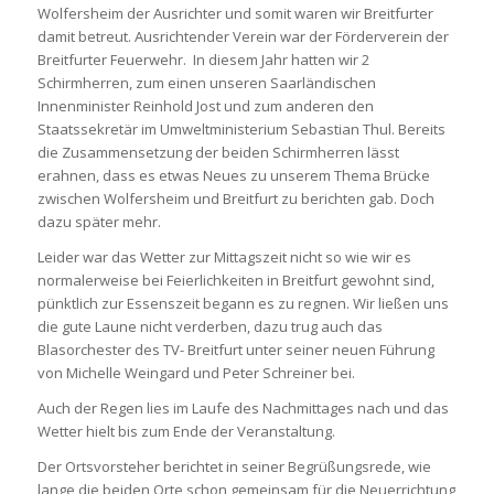
Wolfersheim der Ausrichter und somit waren wir Breitfurter
damit betreut. Ausrichtender Verein war der Förderverein der
Breitfurter Feuerwehr. In diesem Jahr hatten wir 2
Schirmherren, zum einen unseren Saarländischen
Innenminister Reinhold Jost und zum anderen den
Staatssekretär im Umweltministerium Sebastian Thul. Bereits
die Zusammensetzung der beiden Schirmherren lässt
erahnen, dass es etwas Neues zu unserem Thema Brücke
zwischen Wolfersheim und Breitfurt zu berichten gab. Doch
dazu später mehr.
Leider war das Wetter zur Mittagszeit nicht so wie wir es
normalerweise bei Feierlichkeiten in Breitfurt gewohnt sind,
pünktlich zur Essenszeit begann es zu regnen. Wir ließen uns
die gute Laune nicht verderben, dazu trug auch das
Blasorchester des TV- Breitfurt unter seiner neuen Führung
von Michelle Weingard und Peter Schreiner bei.
Auch der Regen lies im Laufe des Nachmittages nach und das
Wetter hielt bis zum Ende der Veranstaltung.
Der Ortsvorsteher berichtet in seiner Begrüßungsrede, wie
lange die beiden Orte schon gemeinsam für die Neuerrichtung