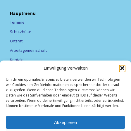
Hauptmenü
Termine
Schutzhütte
Ortsrat
Arbeitsgemeinschaft
Kontakt
Einwilligung verwalten
Vereine
Feuerwehr
Um dir ein optimales Erlebnis zu bieten, verwenden wir Technologien
wie Cookies, um Geräteinformationen zu speichern und/oder darauf
Förderverein Alexanderturm
zuzugreifen. Wenn du diesen Technologien zustimmst, können wir
Daten wie das Surfverhalten oder eindeutige IDs auf dieser Website
Obst- und Gartenbauverein Breitfurt e.V.
verarbeiten. Wenn du deine Einwilligung nicht erteilst oder zurückziehst,
können bestimmte Merkmale und Funktionen beeinträchtigt werden.
TV Breitfurt 1919 e.V
Vereinsliste
Akzeptieren
Weihnachtsmarkt