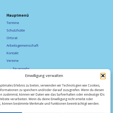
Hauptmenü
Termine
Schutzhütte
Ortsrat
Arbeitsgemeinschaft
Kontakt
Vereine
Feuerwehr
Einwilligung verwalten
Förderverein Alexanderturm
optimales Erlebnis zu bieten, verwenden wir Technologien wie Cookies,
Obst- und Gartenbauverein Breitfurt e.V.
formationen zu speichern und/oder darauf zuzugreifen. Wenn du diesen
TV Breitfurt 1919 e.V
n zustimmst, können wir Daten wie das Surfverhalten oder eindeutige IDs
ebsite verarbeiten. Wenn du deine Einwilligung nicht erteilst oder
Vereinsliste
t, können bestimmte Merkmale und Funktionen beeinträchtigt werden.
Weihnachtsmarkt