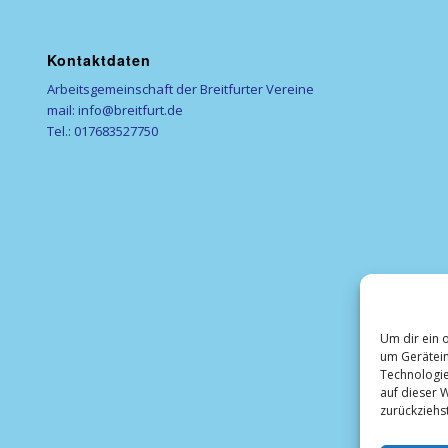
Kontaktdaten
Arbeitsgemeinschaft der Breitfurter Vereine
mail: info@breitfurt.de
Tel.: 017683527750
Um dir ein 
um Gerätein
Technologie
auf dieser W
zurückziehs