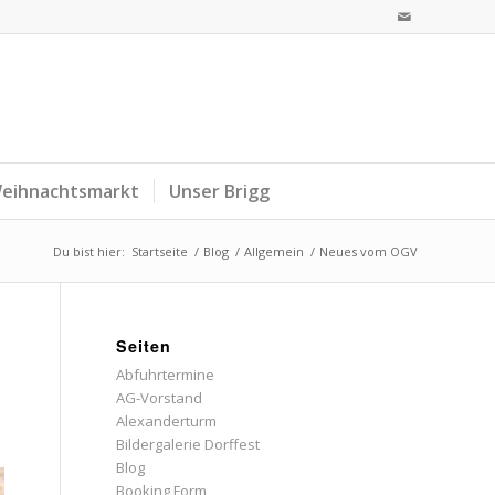
eihnachtsmarkt
Unser Brigg
Du bist hier:
Startseite
/
Blog
/
Allgemein
/
Neues vom OGV
Seiten
Abfuhrtermine
AG-Vorstand
Alexanderturm
Bildergalerie Dorffest
Blog
Booking Form