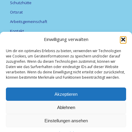
Schutzhütte
Ortsrat
Arbeitsgemeinschaft
Kontakt
Einwilligung verwalten
Vereine
Feuerwehr
Um dir ein optimales Erlebnis zu bieten, verwenden wir Technologien
wie Cookies, um Geräteinformationen zu speichern und/oder darauf
Förderverein Alexanderturm
zuzugreifen. Wenn du diesen Technologien zustimmst, können wir
Daten wie das Surfverhalten oder eindeutige IDs auf dieser Website
Obst- und Gartenbauverein Breitfurt e.V.
verarbeiten. Wenn du deine Einwilligung nicht erteilst oder zurückziehst,
können bestimmte Merkmale und Funktionen beeinträchtigt werden.
TV Breitfurt 1919 e.V
Vereinsliste
Akzeptieren
Weihnachtsmarkt
Ablehnen
Unser Brigg
Einstellungen ansehen