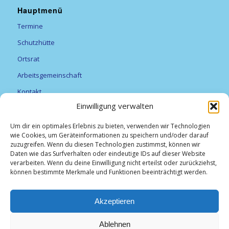
Hauptmenü
Termine
Schutzhütte
Ortsrat
Arbeitsgemeinschaft
Kontakt
Einwilligung verwalten
Vereine
Feuerwehr
Um dir ein optimales Erlebnis zu bieten, verwenden wir Technologien
wie Cookies, um Geräteinformationen zu speichern und/oder darauf
Förderverein Alexanderturm
zuzugreifen. Wenn du diesen Technologien zustimmst, können wir
Daten wie das Surfverhalten oder eindeutige IDs auf dieser Website
Obst- und Gartenbauverein Breitfurt e.V.
verarbeiten. Wenn du deine Einwilligung nicht erteilst oder zurückziehst,
können bestimmte Merkmale und Funktionen beeinträchtigt werden.
TV Breitfurt 1919 e.V
Vereinsliste
Akzeptieren
Weihnachtsmarkt
Ablehnen