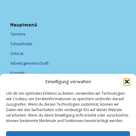
Hauptmenü
Termine
Schutzhütte
Ortsrat
Arbeitsgemeinschaft
Kontakt
Einwilligung verwalten
Vereine
Feuerwehr
Um dir ein optimales Erlebnis zu bieten, verwenden wir Technologien
wie Cookies, um Geräteinformationen zu speichern und/oder darauf
Förderverein Alexanderturm
zuzugreifen. Wenn du diesen Technologien zustimmst, können wir
Daten wie das Surfverhalten oder eindeutige IDs auf dieser Website
Obst- und Gartenbauverein Breitfurt e.V.
verarbeiten. Wenn du deine Einwilligung nicht erteilst oder zurückziehst,
können bestimmte Merkmale und Funktionen beeinträchtigt werden.
TV Breitfurt 1919 e.V