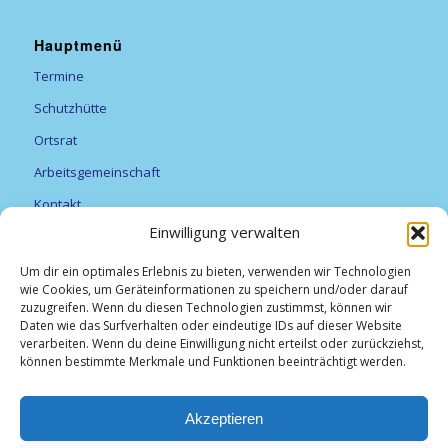
Hauptmenü
Termine
Schutzhütte
Ortsrat
Arbeitsgemeinschaft
Kontakt
Einwilligung verwalten
Vereine
Feuerwehr
Um dir ein optimales Erlebnis zu bieten, verwenden wir Technologien
wie Cookies, um Geräteinformationen zu speichern und/oder darauf
Förderverein Alexanderturm
zuzugreifen. Wenn du diesen Technologien zustimmst, können wir
Daten wie das Surfverhalten oder eindeutige IDs auf dieser Website
Obst- und Gartenbauverein Breitfurt e.V.
verarbeiten. Wenn du deine Einwilligung nicht erteilst oder zurückziehst,
können bestimmte Merkmale und Funktionen beeinträchtigt werden.
TV Breitfurt 1919 e.V
Vereinsliste
Akzeptieren
Weihnachtsmarkt